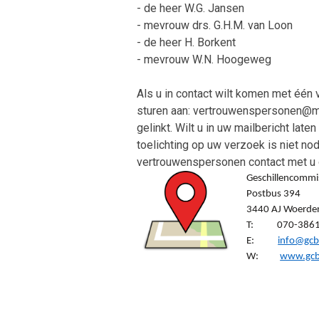
- de heer W.G. Jansen
- mevrouw drs. G.H.M. van Loon
- de heer H. Borkent
- mevrouw W.N. Hoogeweg
Als u in contact wilt komen met één
sturen aan: vertrouwenspersonen@mijn
gelinkt. Wilt u in uw mailbericht lat
toelichting op uw verzoek is niet no
vertrouwenspersonen contact met u
Geschillencommis
Postbus 394
3440 AJ Woerde
T: 070-3861
E:
info@gcb
W:
www.gcb