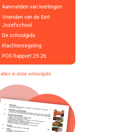
Aanmelden van leerlingen
Vrienden van de Sint
Jozefschool
De schoolgids
Klachtenregeling
POS Rapport 25-26
alles in onze schoolgids