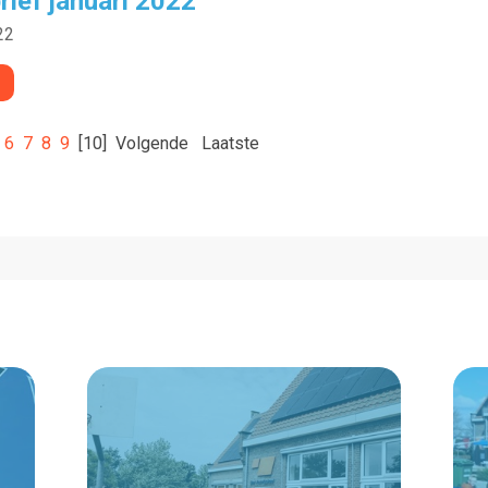
ief januari 2022
22
6
7
8
9
[10]
Volgende
Laatste