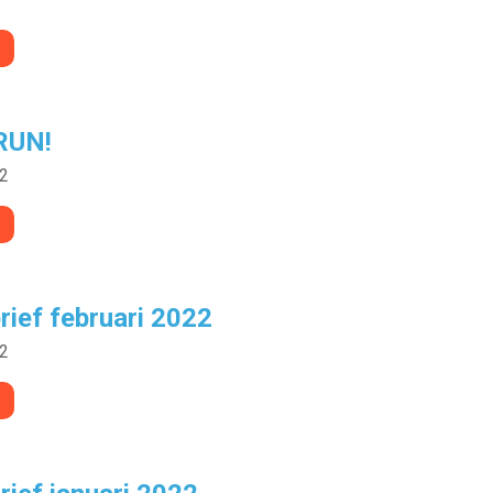
RUN!
22
ief februari 2022
22