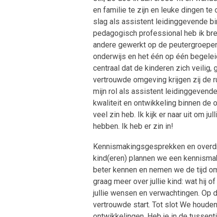
en familie te zijn en leuke dingen t
slag als assistent leidinggevende bi
pedagogisch professional heb ik bre
andere gewerkt op de peutergroepen
onderwijs en het één op één begeleidi
centraal dat de kinderen zich veilig
vertrouwde omgeving krijgen zij de 
mijn rol als assistent leidinggevend
kwaliteit en ontwikkeling binnen de
veel zin heb. Ik kijk er naar uit om ju
hebben. Ik heb er zin in!
Kennismakingsgesprekken en overdra
kind(eren) plannen we een kennismak
beter kennen en nemen we de tijd om
graag meer over jullie kind: wat hij o
jullie wensen en verwachtingen. Op 
vertrouwde start. Tot slot We houden
ontwikkelingen. Heb je in de tussen