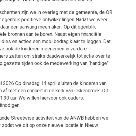
schermen zijn we in overleg met de gemeente, de OR
 dit ogenblik positieve ontwikkelingen Nadat we weer
e daar een aanvang meemaken. Op dit ogenblik
le bronnen aan te boren. Naast eigen financiële
ies en acties een mooi bedrag klaar te leggen. Dat
len we ook de kinderen meenemen in verdere
gers zetten om straks daadwerkelijk tot actie over te
p gezette tijden ook de medewerking van “handige”
l 2026 Op dinsdag 14 april sluiten de kinderen van
 af met een concert in de kerk van Okkenbroek. Dit
1.30 uur. We willen hiervoor ook ouders,
itnodigen.
lande Streetwise activiteit van de ANWB hebben we
r zodat we dit op onze nieuwe locatie in Nieuw