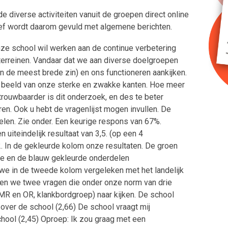
 diverse activiteiten vanuit de groepen direct online
ief wordt daarom gevuld met algemene berichten.
ze school wil werken aan de continue verbetering
e terreinen. Vandaar dat we aan diverse doelgroepen
in de meest brede zin) en ons functioneren aankijken.
p beeld van onze sterke en zwakke kanten. Hoe meer
ouwbaarder is dit onderzoek, en des te beter
en. Ook u hebt de vragenlijst mogen invullen. De
elen. Zie onder. Een keurige respons van 67%.
n uiteindelijk resultaat van 3,5. (op een 4
,2. In de gekleurde kolom onze resultaten. De groen
e en de blauw gekleurde onderdelen
we in de tweede kolom vergeleken met het landelijk
zien we twee vragen die onder onze norm van drie
 MR en OR, klankbordgroep) naar kijken. De school
 over de school (2,66) De school vraagt mij
chool (2,45) Oproep: Ik zou graag met een