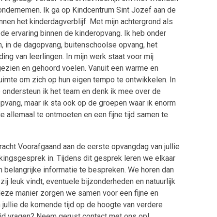
e ondernemen. Ik ga op Kindcentrum Sint Jozef aan de
nnen het kinderdagverblijf. Met mijn achtergrond als
de ervaring binnen de kinderopvang. Ik heb onder
, in de dagopvang, buitenschoolse opvang, het
ng van leerlingen. In mijn werk staat voor mij
, gezien en gehoord voelen. Vanuit een warme en
ruimte om zich op hun eigen tempo te ontwikkelen. In
e ondersteun ik het team en denk ik mee over de
 opvang, maar ik sta ook op de groepen waar ik enorm
llie allemaal te ontmoeten en een fijne tijd samen te
cht Voorafgaand aan de eerste opvangdag van jullie
ingsgesprek in. Tijdens dit gesprek leren we elkaar
 belangrijke informatie te bespreken. We horen dan
f zij leuk vindt, eventuele bijzonderheden en natuurlijk
deze manier zorgen we samen voor een fijne en
 jullie de komende tijd op de hoogte van verdere
tijd vragen? Neem gerust contact met ons op!