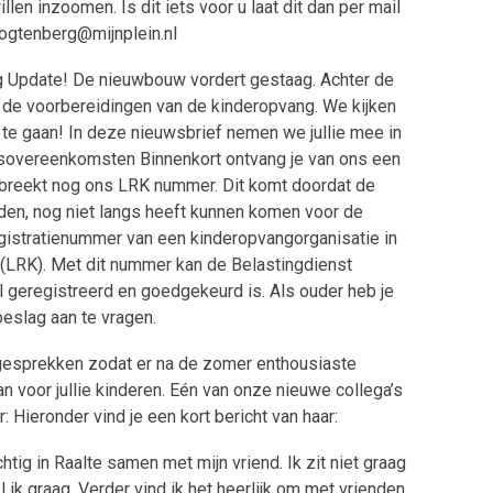
en inzoomen. Is dit iets voor u laat dit dan per mail
.logtenberg@mijnplein.nl
 Update! De nieuwbouw vordert gestaag. Achter de
 de voorbereidingen van de kinderopvang. We kijken
t te gaan! In deze nieuwsbrief nemen we jullie mee in
gsovereenkomsten Binnenkort ontvang je van ons een
breekt nog ons LRK nummer. Dit komt doordat de
, nog niet langs heeft kunnen komen voor de
gistratienummer van een kinderopvangorganisatie in
 (LRK). Met dit nummer kan de Belastingdienst
l geregistreerd en goedgekeurd is. Als ouder heb je
eslag aan te vragen.
gesprekken zodat er na de zomer enthousiaste
 voor jullie kinderen. Eén van onze nieuwe collega’s
r: Hieronder vind je een kort bericht van haar:
htig in Raalte samen met mijn vriend. Ik zit niet graag
l ik graag. Verder vind ik het heerlijk om met vrienden