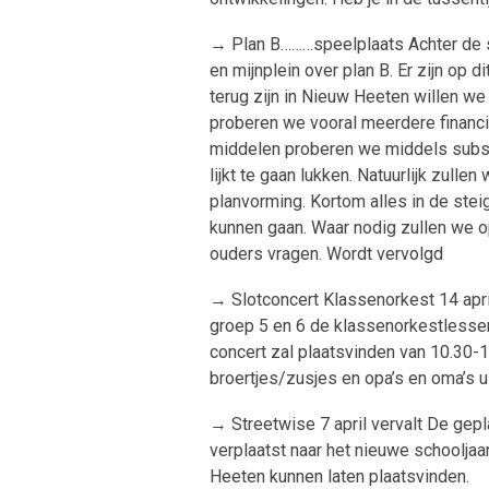
→ Plan B………speelplaats Achter de 
en mijnplein over plan B. Er zijn op
terug zijn in Nieuw Heeten willen w
proberen we vooral meerdere financië
middelen proberen we middels subsid
lijkt te gaan lukken. Natuurlijk zul
planvorming. Kortom alles in de stei
kunnen gaan. Waar nodig zullen we o
ouders vragen. Wordt vervolgd
→ Slotconcert Klassenorkest 14 apri
groep 5 en 6 de klassenorkestlessen
concert zal plaatsvinden van 10.30-1
broertjes/zusjes en opa’s en oma’s u
→ Streetwise 7 april vervalt De gep
verplaatst naar het nieuwe schooljaa
Heeten kunnen laten plaatsvinden.