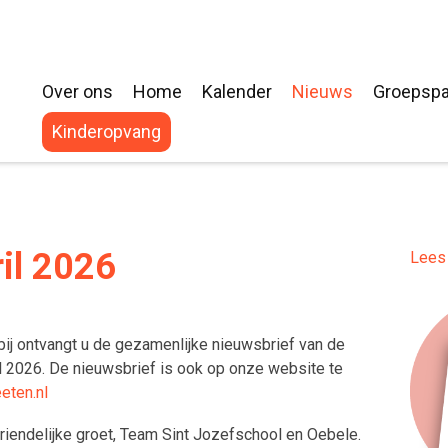
Over ons
Home
Kalender
Nieuws
Groepspa
Ons team
Groep 1-2
Kinderopvang
Onze doelen
Groep 3-4
Medezeggenschapsraad
Groep 5-6
Jaarverslag
Ouderraad
Groep 7-8
il 2026
Lees 
Notulen
Jaarverslag 23-24
Leerlingenraad
Peuterwer
Statuten
Aanmelden van leerlingen
Vrienden van de Sint Jozefschool
ij ontvangt u de gezamenlijke nieuwsbrief van de
l 2026. De nieuwsbrief is ook op onze website te
De schoolgids
eten.nl
Klachtenregeling
riendelijke groet, Team Sint Jozefschool en Oebele.
POS Rapport 25-26