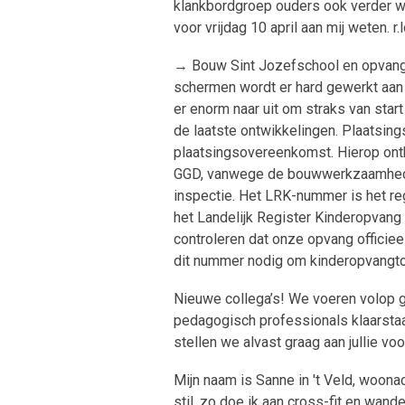
klankbordgroep ouders ook verder will
voor vrijdag 10 april aan mij weten. r
→ Bouw Sint Jozefschool en opvang
schermen wordt er hard gewerkt aan
er enorm naar uit om straks van star
de laatste ontwikkelingen. Plaatsin
plaatsingsovereenkomst. Hierop ont
GGD, vanwege de bouwwerkzaamheden
inspectie. Het LRK-nummer is het re
het Landelijk Register Kinderopvang
controleren dat onze opvang officiee
dit nummer nodig om kinderopvangto
Nieuwe collega’s! We voeren volop 
pedagogisch professionals klaarstaan
stellen we alvast graag aan jullie voo
Mijn naam is Sanne in 't Veld, woonac
stil, zo doe ik aan cross-fit en wande