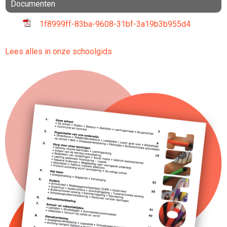
Documenten
1f8999ff-83ba-9608-31bf-3a19b3b955d4
Lees alles in onze schoolgids