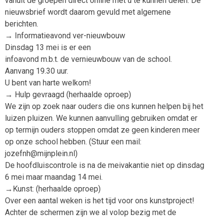
vanuit de groepen direct online met u te kunnen delen. De
nieuwsbrief wordt daarom gevuld met algemene
berichten.
→ Informatieavond ver-nieuwbouw
Dinsdag 13 mei is er een
infoavond m.b.t. de vernieuwbouw van de school.
Aanvang 19.30 uur.
U bent van harte welkom!
→ Hulp gevraagd (herhaalde oproep)
We zijn op zoek naar ouders die ons kunnen helpen bij het
luizen pluizen. We kunnen aanvulling gebruiken omdat er
op termijn ouders stoppen omdat ze geen kinderen meer
op onze school hebben. (Stuur een mail:
jozefnh@mijnplein.nl)
De hoofdluiscontrole is na de meivakantie niet op dinsdag
6 mei maar maandag 14 mei.
→Kunst: (herhaalde oproep)
Over een aantal weken is het tijd voor ons kunstproject!
Achter de schermen zijn we al volop bezig met de