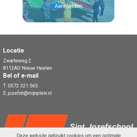
Aanmelden
Locatie
Zwarteweg 2
Lees verder
8112AD Nieuw Heeten
Bel of e-mail
T:
0572 321 565
E:
jozefnh@mijnplein.nl
Deze website gebruikt cookies om een optimale