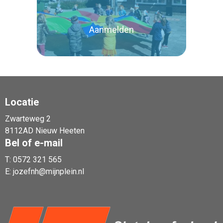
Lees verder
Aanmelden
Locatie
Zwarteweg 2
Lees verder
8112AD Nieuw Heeten
Bel of e-mail
T:
0572 321 565
E:
jozefnh@mijnplein.nl