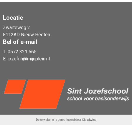
Locatie
Zwarteweg 2
Lees verder
8112AD Nieuw Heeten
Bel of e-mail
T:
0572 321 565
E:
jozefnh@mijnplein.nl
Deze website is gerealiseerd door
Cloudwise